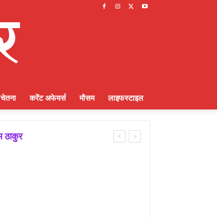
चेतना
करेंट अफेयर्स
मौसम
लाइफस्टाइल
म ठाकुर