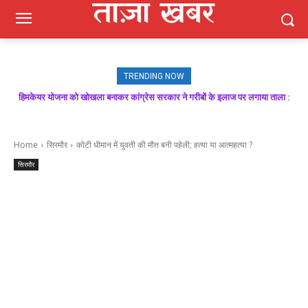
TRENDING NOW
हिमकेयर योजना को खोखला बनाकर कांग्रेस सरकार ने गरीबों के इलाज पर लगाया ताला :
मजबूत बूथ ही भाजपा की जीत की गारंटी, आगामी विधानसभा चुनाव में बूथ प्रबंधन निभाएगा
निर्णायक भूमिका : राकेश जमवाल
बिक्रम ठाकुर
Home
सिरमौर
कोटी धीमान में युवती की मौत बनी पहेली; हत्या या आत्महत्या ?
सिरमौर