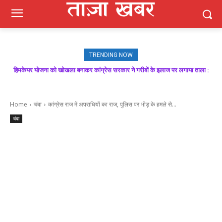
TRENDING NOW
हिमकेयर योजना को खोखला बनाकर कांग्रेस सरकार ने गरीबों के इलाज पर लगाया ताला :
मजबूत बूथ ही भाजपा की जीत की गारंटी, आगामी विधानसभा चुनाव में बूथ प्रबंधन निभाएगा
निर्णायक भूमिका : राकेश जमवाल
बिक्रम ठाकुर
Home
चंबा
कांग्रेस राज में अपराधियों का राज, पुलिस पर भीड़ के हमले से...
चंबा