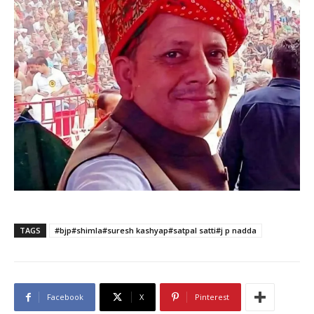
TAGS
#bjp#shimla#suresh kashyap#satpal satti#j p nadda
Facebook
X
Pinterest