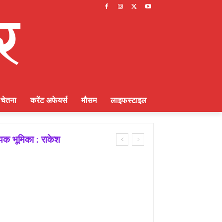
चेतना
करेंट अफेयर्स
मौसम
लाइफस्टाइल
ायक भूमिका : राकेश