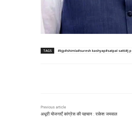
TAGS
#bjp#shimla#suresh kashyap#satpal satti#j 
Facebook
X
Pinterest
Previous article
अधूरी योजनाएँ कांग्रेस की पहचान : राकेश जमवाल