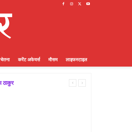
चेतना
करेंट अफेयर्स
मौसम
लाइफस्टाइल
म ठाकुर