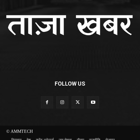
FOLLOW US
© AMMTECH
हिमाचल
देश
करेंट अफेयर्स
जन चेतना
मौसम
राजनीति
रोज़गार