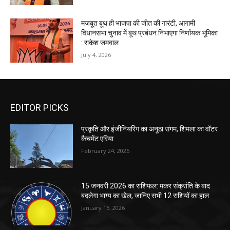
मजबूत बूथ ही भाजपा की जीत की गारंटी, आगामी
विधानसभा चुनाव में बूथ प्रबंधन निभाएगा निर्णायक भूमिका
: राकेश जमवाल
July 4, 2026
EDITOR PICKS
प्रकृति और इंजीनियरिंग का अनूठा संगम, शिमला का वॉटर
कैचमेंट एरिया
February 24, 2026
15 जनवरी 2026 का राशिफल: मकर संक्रांति के बाद
बदलेगा भाग्य का खेल, जानिए सभी 12 राशियों का हाल
January 15, 2026