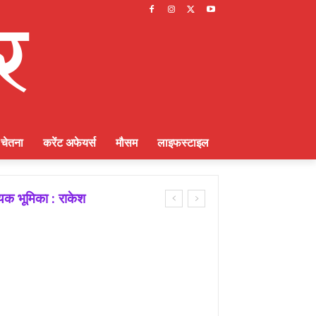
चेतना
करेंट अफेयर्स
मौसम
लाइफस्टाइल
ायक भूमिका : राकेश