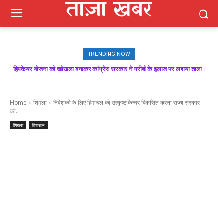
TRENDING NOW
हिमकेयर योजना को खोखला बनाकर कांग्रेस सरकार ने गरीबों के इलाज पर लगाया ताला :
मजबूत बूथ ही भाजपा की जीत की गारंटी, आगामी विधानसभा चुनाव में बूथ प्रबंधन निभाएगा
निर्णायक भूमिका : राकेश जमवाल
बिक्रम ठाकुर
Home
शिमला
निवेशकों के लिए हिमाचल को उत्कृष्ट केन्द्र विकसित करना राज्य सरकार
की...
शिमला
हिमाचल