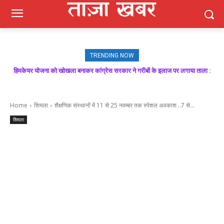
TRENDING NOW
हिमकेयर योजना को खोखला बनाकर कांग्रेस सरकार ने गरीबों के इलाज पर लगाया ताला :
मजबूत बूथ ही भाजपा की जीत की गारंटी, आगामी विधानसभा चुनाव में बूथ प्रबंधन निभाएगा
निर्णायक भूमिका : राकेश जमवाल
बिक्रम ठाकुर
Home
शिमला
शैक्षणिक संस्थानों में 11 से 25 नवम्बर तक स्पेशल अवकाश ..7 से...
शिमला