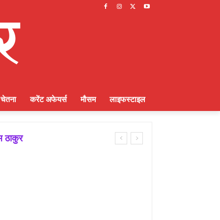
चेतना
करेंट अफेयर्स
मौसम
लाइफस्टाइल
ाकुर
ायक भूमिका : राकेश