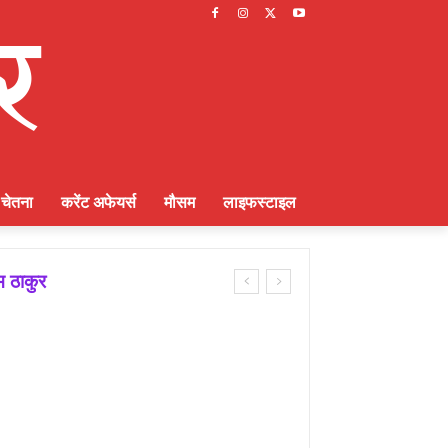
चेतना
करेंट अफेयर्स
मौसम
लाइफस्टाइल
म ठाकुर