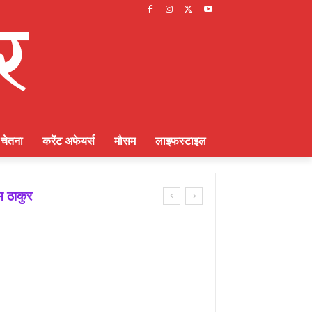
चेतना
करेंट अफेयर्स
मौसम
लाइफस्टाइल
 ठाकुर
्णायक भूमिका : राकेश