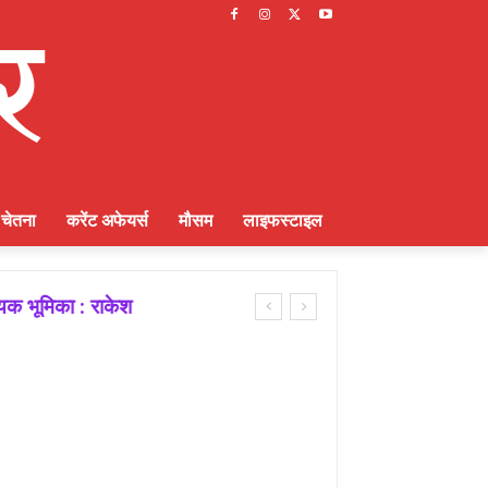
चेतना
करेंट अफेयर्स
मौसम
लाइफस्टाइल
ायक भूमिका : राकेश