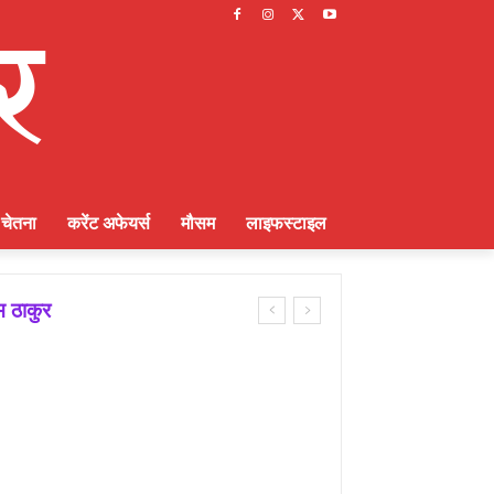
चेतना
करेंट अफेयर्स
मौसम
लाइफस्टाइल
ाकुर
ायक भूमिका : राकेश