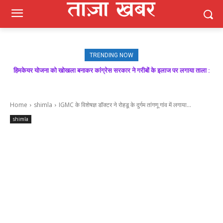
TRENDING NOW
हिमकेयर योजना को खोखला बनाकर कांग्रेस सरकार ने गरीबों के इलाज पर लगाया ताला :
मजबूत बूथ ही भाजपा की जीत की गारंटी, आगामी विधानसभा चुनाव में बूथ प्रबंधन निभाएगा
निर्णायक भूमिका : राकेश जमवाल
बिक्रम ठाकुर
Home
shimla
IGMC के विशेषज्ञ डॉक्टर ने रोहडू के दुर्गम तांगणू गांव में लगाया...
shimla