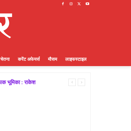
चेतना
करेंट अफेयर्स
मौसम
लाइफस्टाइल
ायक भूमिका : राकेश