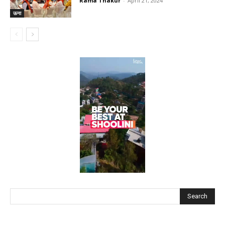
Rama Thakur
-
April 21, 2024
ऊना
Search