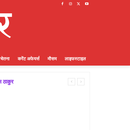
चेतना
करेंट अफेयर्स
मौसम
लाइफस्टाइल
म ठाकुर