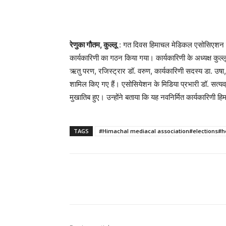
रेणुका गौतम, कुल्लू
: गत दिवस हिमाचल मेडिकल एसोसिएशन के च
कार्यकारिणी का गठन किया गया। कार्यकारिणी के अध्यक्ष कुल्लू
ऋतु परण, रजिस्ट्रार डॉ. वरुण, कार्यकारिणी सदस्य डा. उषा,
शामिल किए गए हैं। एसोसियेशन के मिडिया प्रभारी डॉ. सत्यव्रत
मुखातिब हुए। उन्होंने बताया कि यह नवनिर्मित कार्यकारिणी 
TAGS
#Himachal mediacal association#elections#h
Facebook
X
Pinterest