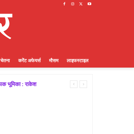
चेतना
करेंट अफेयर्स
मौसम
लाइफस्टाइल
ायक भूमिका : राकेश