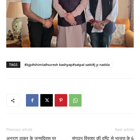
TAGS
#bjp#shimla#suresh kashyap#satpal satti#j p nadda
Previous article
Next article
अनुराग ठाकुर के जन्मदिवस पर
संगठन विस्तार की दृष्टि से भाजपा के 6