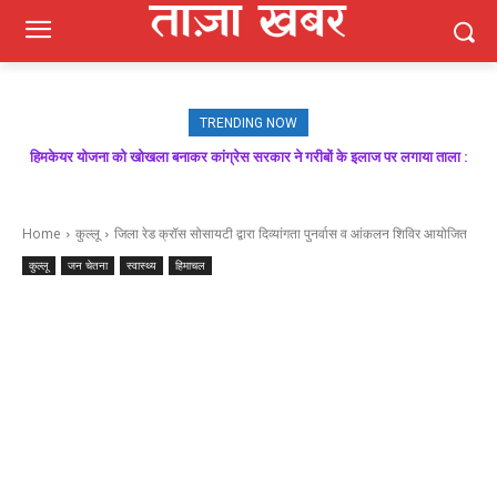
TRENDING NOW
हिमकेयर योजना को खोखला बनाकर कांग्रेस सरकार ने गरीबों के इलाज पर लगाया ताला :
मजबूत बूथ ही भाजपा की जीत की गारंटी, आगामी विधानसभा चुनाव में बूथ प्रबंधन निभाएगा
निर्णायक भूमिका : राकेश जमवाल
बिक्रम ठाकुर
Home
कुल्लू
जिला रेड क्रॉस सोसायटी द्वारा दिव्यांगता पुनर्वास व आंकलन शिविर आयोजित
कुल्लू
जन चेतना
स्वास्थ्य
हिमाचल