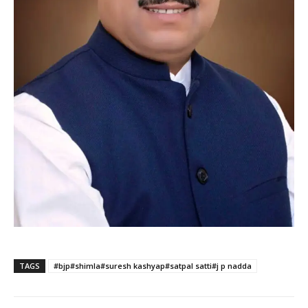
TAGS
#bjp#shimla#suresh kashyap#satpal satti#j p nadda