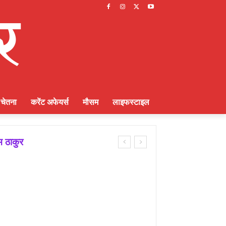
चेतना
करेंट अफेयर्स
मौसम
लाइफस्टाइल
म ठाकुर