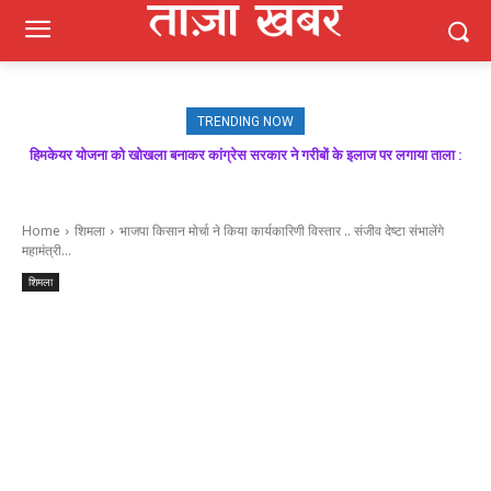
TRENDING NOW
हिमकेयर योजना को खोखला बनाकर कांग्रेस सरकार ने गरीबों के इलाज पर लगाया ताला :
मजबूत बूथ ही भाजपा की जीत की गारंटी, आगामी विधानसभा चुनाव में बूथ प्रबंधन निभाएगा
निर्णायक भूमिका : राकेश जमवाल
बिक्रम ठाकुर
Home
शिमला
भाजपा किसान मोर्चा ने किया कार्यकारिणी विस्तार .. संजीव देष्टा संभालेंगे
महामंत्री...
शिमला