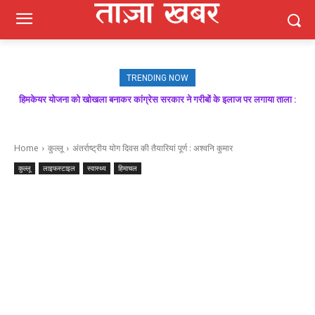
TRENDING NOW
हिमकेयर योजना को खोखला बनाकर कांग्रेस सरकार ने गरीबों के इलाज पर लगाया ताला :
मजबूत बूथ ही भाजपा की जीत की गारंटी, आगामी विधानसभा चुनाव में बूथ प्रबंधन निभाएगा
निर्णायक भूमिका : राकेश जमवाल
बिक्रम ठाकुर
Home
कुल्लू
अंतर्राष्ट्रीय योग दिवस की तैयारियां पूर्ण : अश्वनि कुमार
कुल्लू
लाइफस्टाइल
स्वास्थ्य
हिमाचल