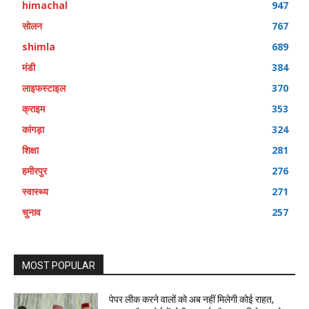
himachal
947
सोलन
767
shimla
689
मंडी
384
लाइफस्टाइल
370
क्राइम
353
कांगड़ा
324
शिक्षा
281
हमीरपुर
276
स्वास्थ्य
271
चुनाव
257
MOST POPULAR
पेपर लीक करने वालों को अब नहीं मिलेगी कोई राहत,