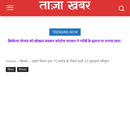
TRENDING NOW
हिमकेयर योजना को खोखला बनाकर कांग्रेस सरकार ने गरीबों के इलाज पर लगाया ताला :
मजबूत बूथ ही भाजपा की जीत की गारंटी, आगामी विधानसभा चुनाव में बूथ प्रबंधन निभाएगा
निर्णायक भूमिका : राकेश जमवाल
बिक्रम ठाकुर
Home
शिमला
उद्योग विभाग द्वारा 70 करोड़ के निवेश वाली 33 इकाइयां स्वीकृत
शिमला
हिमाचल