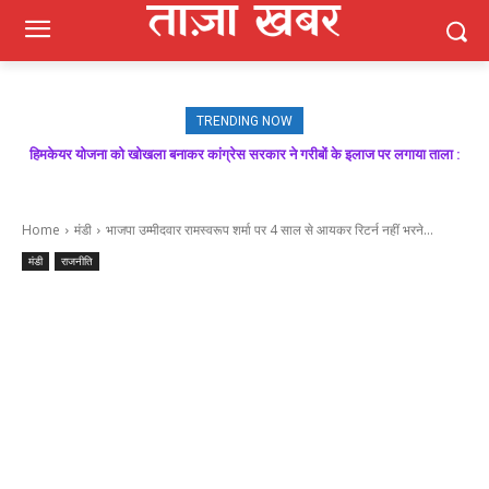
TRENDING NOW
हिमकेयर योजना को खोखला बनाकर कांग्रेस सरकार ने गरीबों के इलाज पर लगाया ताला :
मजबूत बूथ ही भाजपा की जीत की गारंटी, आगामी विधानसभा चुनाव में बूथ प्रबंधन निभाएगा
निर्णायक भूमिका : राकेश जमवाल
बिक्रम ठाकुर
Home
मंडी
भाजपा उम्मीदवार रामस्वरूप शर्मा पर 4 साल से आयकर रिटर्न नहीं भरने...
मंडी
राजनीति