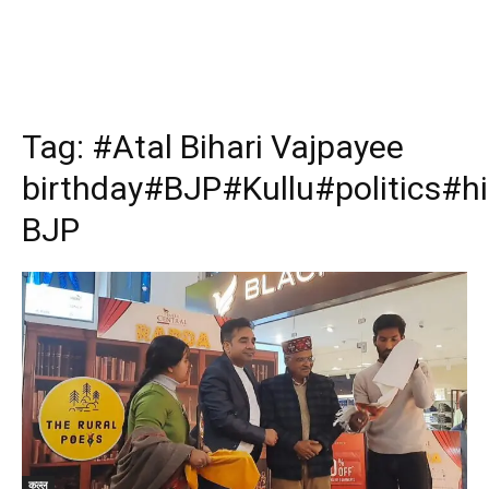
Tag:
#Atal Bihari Vajpayee
birthday#BJP#Kullu#politics#h
BJP
कुल्लू