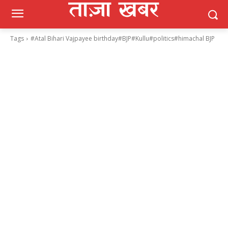
Tags
#Atal Bihari Vajpayee birthday#BJP#Kullu#politics#himachal BJP