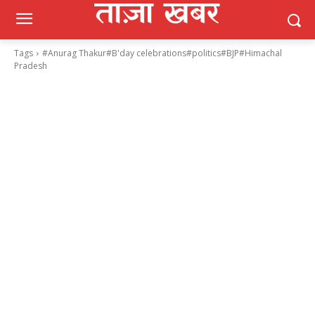
Tags
#Anurag Thakur#B'day celebrations#politics#BJP#Himachal
Pradesh