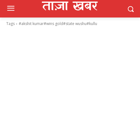
Tags
#akshit kumar#wins gold#state wushu#kullu