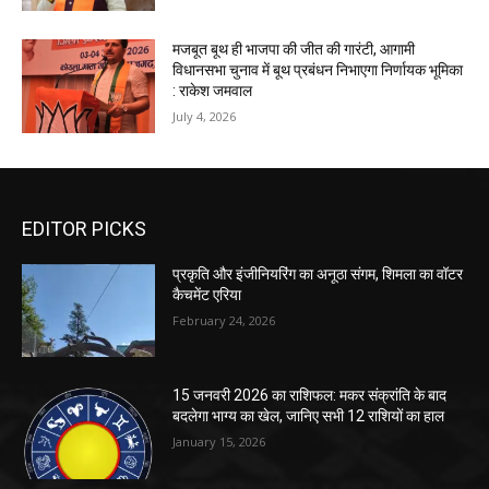
मजबूत बूथ ही भाजपा की जीत की गारंटी, आगामी
विधानसभा चुनाव में बूथ प्रबंधन निभाएगा निर्णायक भूमिका
: राकेश जमवाल
July 4, 2026
EDITOR PICKS
प्रकृति और इंजीनियरिंग का अनूठा संगम, शिमला का वॉटर
कैचमेंट एरिया
February 24, 2026
15 जनवरी 2026 का राशिफल: मकर संक्रांति के बाद
बदलेगा भाग्य का खेल, जानिए सभी 12 राशियों का हाल
January 15, 2026