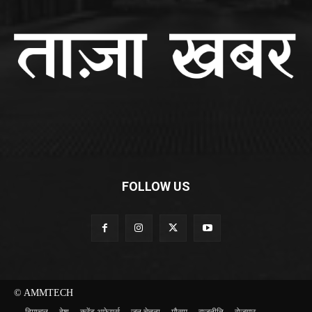
FOLLOW US
© AMMTECH
हिमाचल
देश
करेंट अफेयर्स
जन चेतना
मौसम
राजनीति
रोज़गार