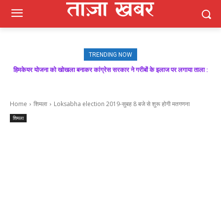
TRENDING NOW
मजबूत बूथ ही भाजपा की जीत की गारंटी, आगामी विधानसभा चुनाव में बूथ प्रबंधन निभाएगा
निर्णायक भूमिका : राकेश जमवाल
Home
शिमला
Loksabha election 2019-सुबह 8 बजे से शुरू होगी मतगणना
शिमला