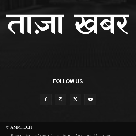
FOLLOW US
© AMMTECH
हिमाचल
देश
करेंट अफेयर्स
जन चेतना
मौसम
राजनीति
रोज़गार