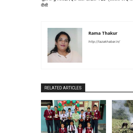
वीसी
Rama Thakur
http://tazakhabar.in/
RELATED ARTICLES