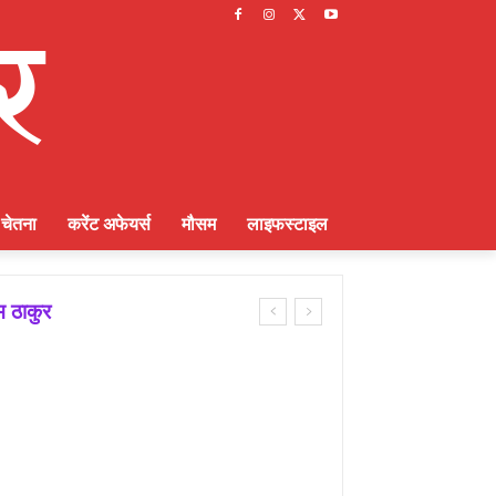
चेतना
करेंट अफेयर्स
मौसम
लाइफस्टाइल
 ठाकुर
्णायक भूमिका : राकेश